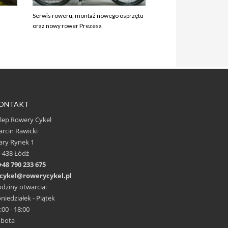
Serwis roweru, montaż nowego osprzętu
oraz nowy rower Prezesa
ONTAKT
lep Rowery Cykel
rcin Rawicki
ary Rynek 1
-438 Łódź
+48 790 233 675
cykel@rowerycykel.pl
dziny otwarcia:
niedziałek - Piątek
:00 - 18:00
obota