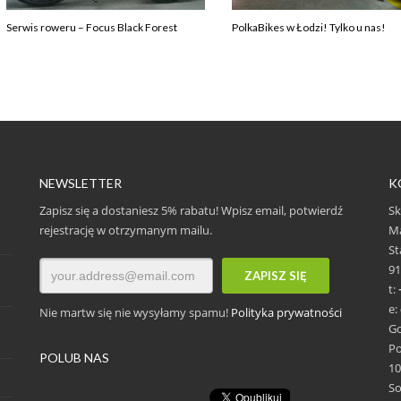
Serwis roweru – Focus Black Forest
PolkaBikes w Łodzi! Tylko u nas!
NEWSLETTER
K
Zapisz się a dostaniesz 5% rabatu! Wpisz email, potwierdź
Sk
rejestrację w otrzymanym mailu.
Ma
St
91
t:
e:
Nie martw się nie wysyłamy spamu!
Polityka prywatności
Go
Po
POLUB NAS
10
S