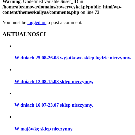
Warning
: Undefined variable $user_ID in
/home/abramova/domains/rowerycykel.pl/public_html/wp-
content/themes/kallyas/comments.php
on line
73
You must be
logged in
to post a comment.
AKTUALNOŚCI
W dniach 25.08-26.08 wyjątkowo sklep będzie nieczynny.
W dniach 12.08-15.08 sklep nieczynny.
W dniach 16.07-23.07 sklep nieczynny.
W majówkę sklep nieczynny.