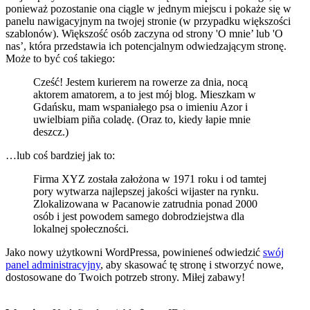
ponieważ pozostanie ona ciągle w jednym miejscu i pokaże się w
panelu nawigacyjnym na twojej stronie (w przypadku większości
szablonów). Większość osób zaczyna od strony 'O mnie’ lub 'O
nas’, która przedstawia ich potencjalnym odwiedzającym stronę.
Może to być coś takiego:
Cześć! Jestem kurierem na rowerze za dnia, nocą
aktorem amatorem, a to jest mój blog. Mieszkam w
Gdańsku, mam wspaniałego psa o imieniu Azor i
uwielbiam piña coladę. (Oraz to, kiedy łapie mnie
deszcz.)
…lub coś bardziej jak to:
Firma XYZ została założona w 1971 roku i od tamtej
pory wytwarza najlepszej jakości wijaster na rynku.
Zlokalizowana w Pacanowie zatrudnia ponad 2000
osób i jest powodem samego dobrodziejstwa dla
lokalnej społeczności.
Jako nowy użytkowni WordPressa, powinieneś odwiedzić
swój
panel administracyjny
, aby skasować tę stronę i stworzyć nowe,
dostosowane do Twoich potrzeb strony. Miłej zabawy!