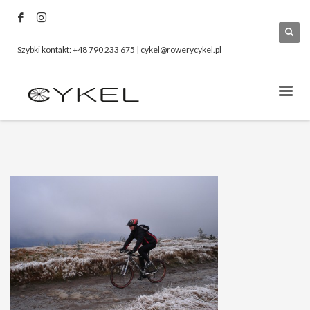
Szybki kontakt: +48 790 233 675 | cykel@rowerycykel.pl